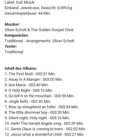
Label: SuS Musik
Einband: Jewelcase, Gewicht: 0,095 kg
Gesamtspieldauer: 44 Min.
Musiker:
Oliver Schott & The Golden Gospel Choir
Komponisten:
Traditional - Arrangements: Oliver Schott
Texter:
Traditional
Inhalt des Albums:
1. The First Noël - 002:31 Min.
2. Away In A Manger - 003:00 Min.
3. Ave Maria - 002:40 Min.
4. O Holy Night - 003:16 Min.
5. Go tell it on the mountain - 003:59 Min.
6. Jingle bells - 002:42 Min.
7. Rise up sheapherd an foller - 003:34 Min.
8. The little drummer boy - 003:30 Min.
9. Silent night, Holy night - 005:16 Min.
10. Hark! The Herald Angels sing - 002:39 Min.
11. Santa Claus is coming to town - 002:02 Min.
12. Jesus what a wonderful child - 003:27 Min.