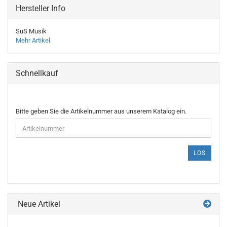
Hersteller Info
SuS Musik
Mehr Artikel
Schnellkauf
BITTE
Bitte geben Sie die Artikelnummer aus unserem Katalog ein.
GEBEN
SIE
DIE
ARTIKELNUMMER
LOS
AUS
UNSEREM
KATALOG
EIN.
Neue Artikel