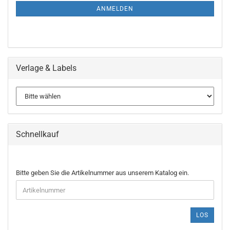
ANMELDUNG
ANMELDEN
Verlage & Labels
Schnellkauf
BITTE
Bitte geben Sie die Artikelnummer aus unserem Katalog ein.
GEBEN
SIE
DIE
ARTIKELNUMMER
LOS
AUS
UNSEREM