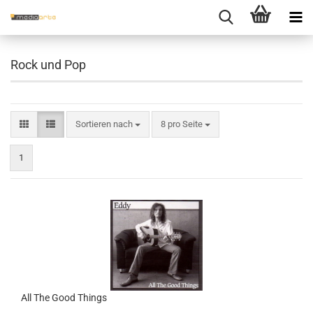
Rock und Pop
Sortieren nach
pro Seite
Sortieren nach
8 pro Seite
1
All The Good Things