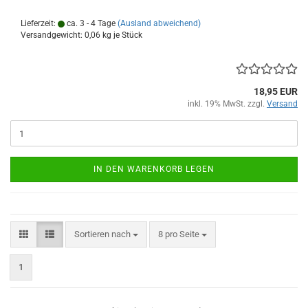
Lieferzeit:
ca. 3 - 4 Tage
(Ausland abweichend)
Versandgewicht:
0,06
kg je Stück
18,95 EUR
inkl. 19% MwSt. zzgl.
Versand
IN DEN WARENKORB LEGEN
Sortieren nach
pro Seite
Sortieren nach
8 pro Seite
1