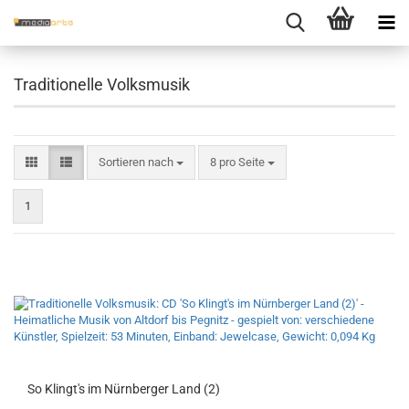
Traditionelle Volksmusik
Sortieren nach
pro Seite
Sortieren nach
8 pro Seite
1
So Klingt's im Nürn­ber­ger Land (2)