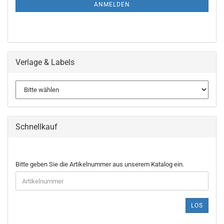
ANMELDUNG
ANMELDEN
Verlage & Labels
Schnellkauf
BITTE
Bitte geben Sie die Artikelnummer aus unserem Katalog ein.
GEBEN
SIE
DIE
ARTIKELNUMMER
LOS
AUS
UNSEREM