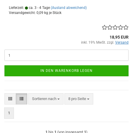
Lieferzeit:
ca. 3 - 4 Tage
(Ausland abweichend)
Versandgewicht:
0,09
kg je Stück
18,95 EUR
inkl. 19% MwSt. zzgl.
Versand
IN DEN WARENKORB LEGEN
Sortieren nach
pro Seite
Sortieren nach
8 pro Seite
1
1
bis
1
(von insgesamt
1
)