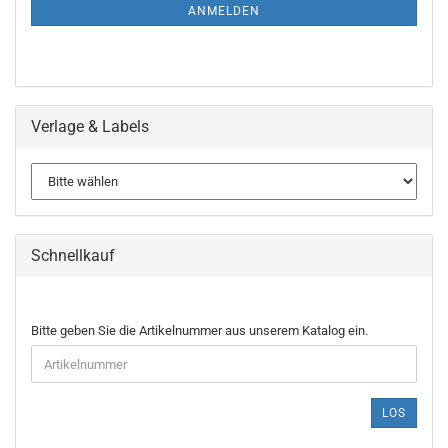
ANMELDUNG
ANMELDEN
Verlage & Labels
Schnellkauf
BITTE
Bitte geben Sie die Artikelnummer aus unserem Katalog ein.
GEBEN
SIE
DIE
ARTIKELNUMMER
LOS
AUS
UNSEREM