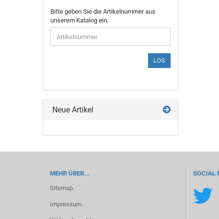
BITTE
Bitte geben Sie die Artikelnummer aus
GEBEN
unserem Katalog ein.
SIE
DIE
ARTIKELNUMMER
AUS
LOS
UNSEREM
KATALOG
EIN.
Neue Artikel
MEHR ÜBER...
SOCIAL 
Sitemap
Impressum