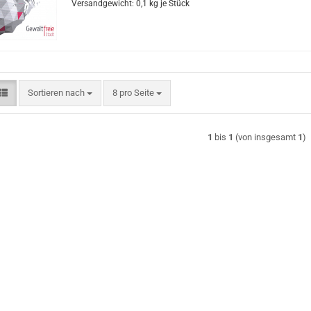
Versandgewicht:
0,1
kg je Stück
Sortieren nach
pro Seite
Sortieren nach
8 pro Seite
1
bis
1
(von insgesamt
1
)