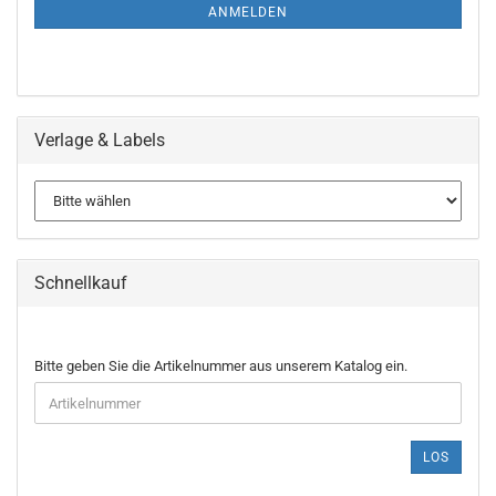
ANMELDUNG
ANMELDEN
Verlage & Labels
Schnellkauf
BITTE
Bitte geben Sie die Artikelnummer aus unserem Katalog ein.
GEBEN
SIE
DIE
ARTIKELNUMMER
LOS
AUS
UNSEREM