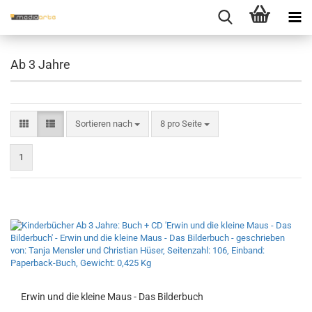
Ab 3 Jahre
Sortieren nach
pro Seite
Sortieren nach
8 pro Seite
1
Erwin und die klei­ne Maus - Das Bil­der­buch