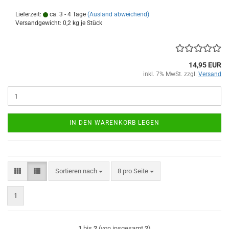
Lieferzeit:
ca. 3 - 4 Tage
(Ausland abweichend)
Versandgewicht:
0,2
kg je Stück
14,95 EUR
inkl. 7% MwSt. zzgl.
Versand
IN DEN WARENKORB LEGEN
Sortieren nach
pro Seite
Sortieren nach
8 pro Seite
1
1
bis
2
(von insgesamt
2
)