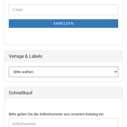
WEITER
E-
ZUR
Mail
NEWSLETTER-
ANMELDUNG
ANMELDEN
Verlage & Labels
Schnellkauf
BITTE
Bitte geben Sie die Artikelnummer aus unserem Katalog ein.
GEBEN
SIE