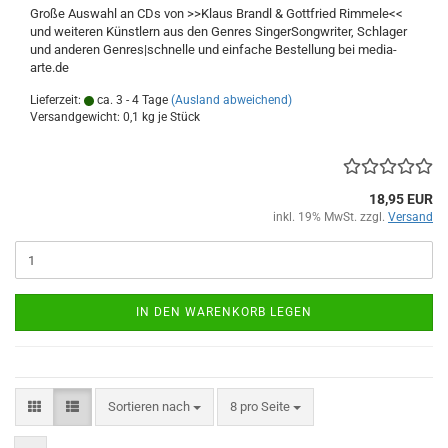
Große Aus­wahl an CDs von >>Klaus Brandl & Gott­fried Rim­me­le<<
und wei­te­ren Künst­lern aus den Gen­res Sin­ger­Song­wri­ter, Schla­ger
und an­de­ren Gen­res|schnel­le und ein­fa­che Be­stel­lung bei media-​
arte.de
Lieferzeit:
ca. 3 - 4 Tage
(Ausland abweichend)
Versandgewicht:
0,1
kg je Stück
18,95 EUR
inkl. 19% MwSt. zzgl.
Versand
IN DEN WARENKORB LEGEN
Sortieren nach
pro Seite
Sortieren nach
8 pro Seite