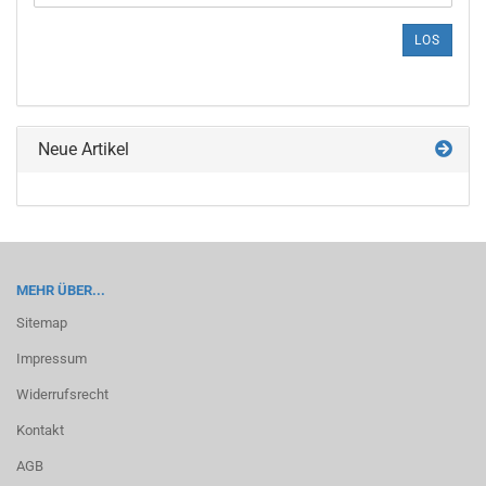
DIE
ARTIKELNUMMER
LOS
AUS
UNSEREM
KATALOG
EIN.
Neue Artikel
MEHR ÜBER...
Sitemap
Impressum
Widerrufsrecht
Kontakt
AGB