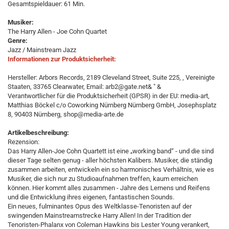
Gesamtspieldauer: 61 Min.
Musiker:
The Harry Allen - Joe Cohn Quartet
Genre:
Jazz / Mainstream Jazz
Informationen zur Produktsicherheit:
Hersteller: Arbors Records, 2189 Cleveland Street, Suite 225, , Vereinigte
Staaten, 33765 Clearwater, Email: arb2@gate.net& " &
Verantwortlicher für die Produktsicherheit (GPSR) in der EU: media-art,
Matthias Böckel c/o Coworking Nürnberg Nürnberg GmbH, Josephsplatz
8, 90403 Nürnberg, shop@media-arte.de
Artikelbeschreibung:
Rezension:
Das Harry Allen-Joe Cohn Quartett ist eine „working band“ - und die sind
dieser Tage selten genug - aller höchsten Kalibers. Musiker, die ständig
zusammen arbeiten, entwickeln ein so harmonisches Verhältnis, wie es
Musiker, die sich nur zu Studioaufnahmen treffen, kaum erreichen
können. Hier kommt alles zusammen - Jahre des Lernens und Reifens
und die Entwicklung ihres eigenen, fantastischen Sounds.
Ein neues, fulminantes Opus des Weltklasse-Tenoristen auf der
swingenden Mainstreamstrecke Harry Allen! In der Tradition der
Tenoristen-Phalanx von Coleman Hawkins bis Lester Young verankert,