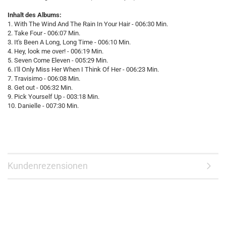
Inhalt des Albums:
1. With The Wind And The Rain In Your Hair - 006:30 Min.
2. Take Four - 006:07 Min.
3. It's Been A Long, Long Time - 006:10 Min.
4. Hey, look me over! - 006:19 Min.
5. Seven Come Eleven - 005:29 Min.
6. I'll Only Miss Her When I Think Of Her - 006:23 Min.
7. Travisimo - 006:08 Min.
8. Get out - 006:32 Min.
9. Pick Yourself Up - 003:18 Min.
10. Danielle - 007:30 Min.
Kundenrezensionen