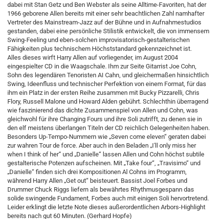
dabei mit Stan Getz und Ben Webster als seine Alltime-Favoriten, hat der
1966 geborene Allen bereits mit einer sehr beachtlichen Zahl namhafter
Vertreter des Mainstream-Jazz auf der Bühne und in Aufnahmestudios
gestanden, dabei eine persönliche Stilistik entwickelt, die von immensem
Swing-Feeling und eben-solchen improvisatorisch-gestalterischen
Fähigkeiten plus technischem Höchststandard gekennzeichnet ist.
Alles dieses wirft Harry Allen auf vorliegender, im August 2004
eingespielter CD in die Waagschale. Ihm zur Seite Gitarrist Joe Cohn,
Sohn des legendären Tenoristen AI Cahn, und gleichermaßen hinsichtlich
Swing, Ideenfluss und technischer Perfektion von einem Format, für das
ihm ein Platz in der ersten Reihe zusammen mit Bucky Pizzarelli, Chris
Flory, Russell Malone und Howard Alden gebührt. Schlechthin überragend
wie faszinierend das dichte Zusammenspiel von Allen und Cohn, was
gleichwohl für ihre Changing Fours und ihre Soli zutrifft, zu denen sie in
den elf meistens überlangen Titeln der CD reichlich Gelegenheiten haben.
Besonders Up-Tempo-Nummern wie „Seven come eleven“ geraten dabei
zur wahren Tour de force. Aber auch in den Beladen „I'll only miss her
when I think of her“ und „Danielle“ lassen Allen und Cohn höchst subtile
gestalterische Potenzen aufscheinen. Mit „Take four“, „Travisimo“ und
„Danielle“ finden sich drei Kompositionen Al Cohns im Programm,
während Harry Allen „Get out“ beisteuert. Bassist Joel Forbes und
Drummer Chuck Riggs liefern als bewährtes Rhythmusgespann das
solide swingende Fundament, Forbes auch mit einigen Soli hervortretend.
Leider erklingt die letzte Note dieses außerordentlichen Arbors-Highlight
bereits nach gut 60 Minuten. (Gerhard Hopfe)