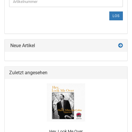
SIE
DIE
ARTIKELNUMMER
LOS
AUS
UNSEREM
KATALOG
EIN.
Neue Artikel
Zuletzt angesehen
Hey, Look Me Over