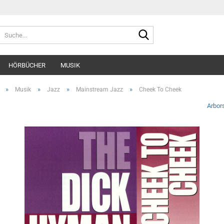
Suche...
HÖRBÜCHER
MUSIK
»
»
»
»
Musik
Jazz
Mainstream Jazz
Cheek To Cheek
Arbor