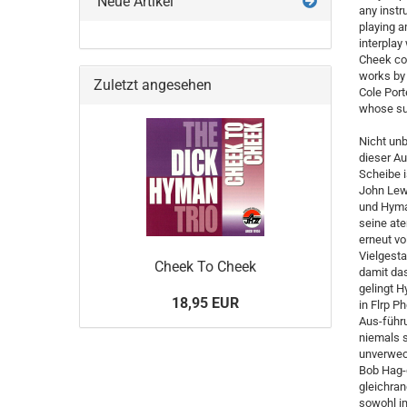
Neue Artikel
any instr
playing a
interplay
Cheek con
works by 
Zuletzt angesehen
Cole Port
whose sub
Nicht unb
dieser Au
Scheibe i
John Lewi
und Hyman
seine ate
erneut vo
Vielgesta
Cheek To Cheek
damit da
gelingt H
18,95 EUR
in Flrp P
Aus-führu
niemals s
unverwech
Bob Hag-g
gleichran
sowohl i