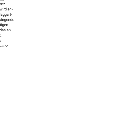
anz
ird er -
aggart-
swingende
rägen
 das an
.
e
-Jazz