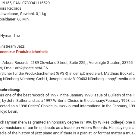
AR 19155, EAN: 0780941115529
bors Records
Jewelcase, Gewicht: 0,1 kg
ieldauer: 66 Min.
 Hyman Trio
ainstream Jazz
onen zur Produktsicherheit:
r: Arbors Records, 2189 Cleveland Street, Suite 225, , Vereinigte Staaten, 33765
r, Email: arb2@gate.net& " &
tlicher für die Produktsicherheit (GPSR) in der EU: media-art, Matthias Böckel c
g Nürnberg Nürnberg GmbH, Josephsplatz 8, 90403 Nürnberg, shop@media-art
eschreibung:
as one of the best records of 1997 in the January 1998 issue of Bulletin of the 
; by John Sutherland as a 1997 Writer´s Choice in the January/February 1998 is
ected as a 1998 Critics´ Choice in Jazz Journal International in the February, 19
Floyd Levin.
ck Hyman (he was granted an honorary degree in 1996 by Wilkes College) one o
zz musicians of our time, debuts as a leader on Arbors Records. His playing is a 
ia of the history of jazz piano and if there is a pianist, or for that matter a mus