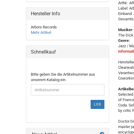
ArtNr.: 
Label: Ar
Hersteller Info
Einband: 
Gesamtsp
Arbors Records
Musiker:
Mehr Artikel
The Dick
Genre:
Jazz / M
Schnellkauf
Informati
Herstelle
Clearwate
Verantwor
BITTE
Bitte geben Sie die Artikelnummer aus
Coworkin
GEBEN
unserem Katalog ein.
SIE
Artikelb
DIE
Selected 
ARTIKELNUMMER
of France
AUS
LOS
Coda. Sel
UNSEREM
by critic 
KATALOG
EIN.
Doctor Di
master ja
encycloped