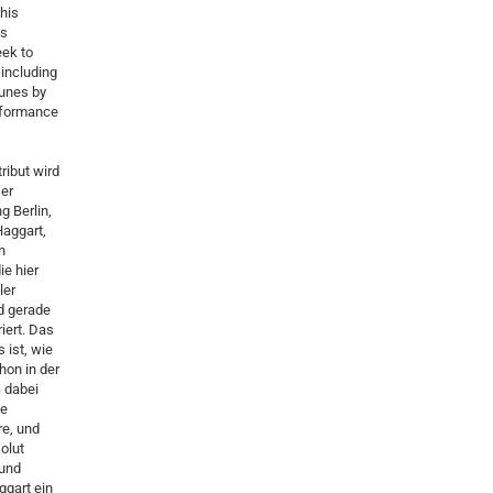
his
is
eek to
 including
tunes by
erformance
ribut wird
er
g Berlin,
Haggart,
h
e hier
ler
d gerade
iert. Das
 ist, wie
hon in der
 dabei
ke
re, und
olut
 und
gart ein