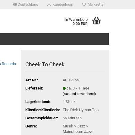
Deutschland
Kundenlogin
Merkzettel
Ihr Warenkorb
0,00 EUR
Cheek To Cheek
s Records
Art.Nr.:
AR 19155
Lieferzeit:
ca. 3 - 4 Tage
(Ausland abweichend)
Lagerbestand:
1
Stück
Künstler/Künstlerin:
The Dick Hyman Trio
Gesamtspieldauer:
66 Minuten
Genre:
Musik > Jazz >
Mainstream Jazz