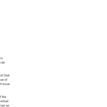
/o
e.de
Hot Club
sue of
99 issue
f the
virtual
ician on