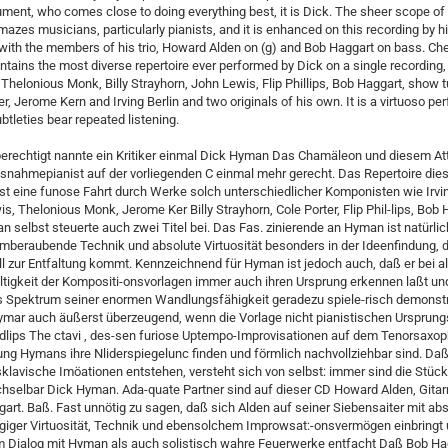
ument, who comes close to doing everything best, it is Dick. The sheer scope of 
mazes musicians, particularly pianists, and it is enhanced on this recording by h
 with the members of his trio, Howard Alden on (g) and Bob Haggart on bass. Ch
tains the most diverse repertoire ever performed by Dick on a single recording,
Thelonious Monk, Billy Strayhorn, John Lewis, Flip Phillips, Bob Haggart, show 
er, Jerome Kern and Irving Berlin and two originals of his own. It is a virtuoso p
tleties bear repeated listening.
erechtigt nannte ein Kritiker einmal Dick Hyman Das Chamäleon und diesem Att
snahmepianist auf der vorliegenden C einmal mehr gerecht. Das Repertoire dies
st eine funose Fahrt durch Werke solch unterschiedlicher Komponisten wie Irvin
s, Thelonious Monk, Jerome Ker Billy Strayhorn, Cole Porter, Flip Phil-lips, Bob 
 selbst steuerte auch zwei Titel bei. Das Fas. zinierende an Hyman ist natürlic
mberaubende Technik und absolute Virtuosität besonders in der Ideenfindung, di
ll zur Entfaltung kommt. Kennzeichnend für Hyman ist jedoch auch, daß er bei al
ltigkeit der Kompositi-onsvorlagen immer auch ihren Ursprung erkennen laßt un
s Spektrum seiner enormen Wandlungsfähigkeit geradezu spiele-risch demonstr
ymar auch äußerst überzeugend, wenn die Vorlage nicht pianistischen Ursprungs
hdlips The ctavi , des-sen furiose Uptempo-Improvisationen auf dem Tenorsaxop
ng Hymans ihre Nliderspiegelunc finden und förmlich nachvollziehbar sind. Daß
klavische Imöationen entstehen, versteht sich von selbst: immer sind die Stüc
selbar Dick Hyman. Ada-quate Partner sind auf dieser CD Howard Alden, Gitar
art. Baß. Fast unnötig zu sagen, daß sich Alden auf seiner Siebensaiter mit abs
giger Virtuosität, Technik und ebensolchem Improwsat:-onsvermögen einbringt
m Dialog mit Hyman als auch solistisch wahre Feuerwerke entfacht Daß Bob Hag