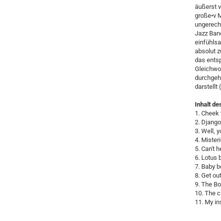
äußerst v
große•v M
ungerech
Jazz Band
einfühlsa
absolut z
das entsp
Gleichwoh
durchgeh
darstellt
Inhalt de
1. Cheek 
2. Django
3. Well, 
4. Mister
5. Can't h
6. Lotus 
7. Baby b
8. Get ou
9. The Bo
10. The c
11. My in