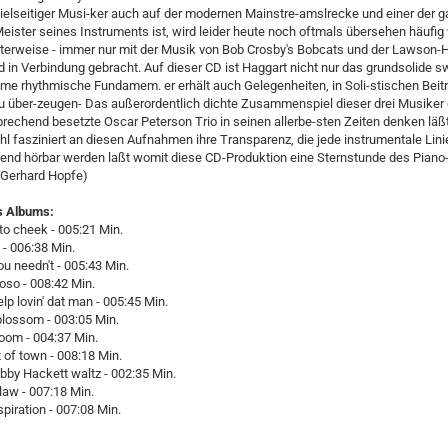
ielseitiger Musi-ker auch auf der modernen Mainstre-amslrecke und einer der g
eister seines Instruments ist, wird leider heute noch oftmals übersehen häufig w
terweise - immer nur mit der Musik von Bob Crosby's Bobcats und der Lawson-H
 in Verbindung gebracht. Auf dieser CD ist Haggart nicht nur das grundsolide 
me rhythmische Fundamem. er erhält auch Gelegenheiten, in Soli-stischen Beit
u über-zeugen- Das außerordentlich dichte Zusammenspiel dieser drei Musiker
rechend besetzte Oscar Peterson Trio in seinen allerbe-sten Zeiten denken läßt
l fasziniert an diesen Aufnahmen ihre Transparenz, die jede instrumentale Lini
end hörbar werden laßt womit diese CD-Produktion eine Sternstunde des Piano
 (Gerhard Hopfe)
s Albums:
to cheek - 005:21 Min.
 - 006:38 Min.
you needn't - 005:43 Min.
ioso - 008:42 Min.
elp lovin' dat man - 005:45 Min.
blossom - 003:05 Min.
oom - 004:37 Min.
t of town - 008:18 Min.
bby Hackett waltz - 002:35 Min.
law - 007:18 Min.
spiration - 007:08 Min.