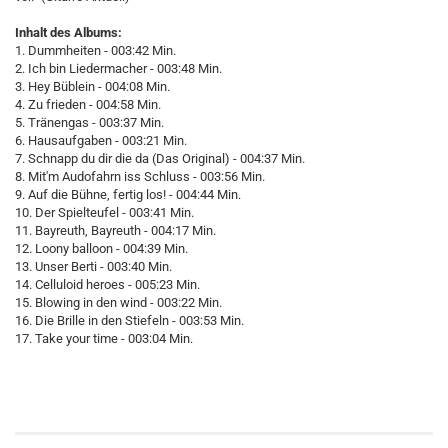
Inhalt des Albums:
1. Dummheiten - 003:42 Min.
2. Ich bin Liedermacher - 003:48 Min.
3. Hey Büblein - 004:08 Min.
4. Zu frieden - 004:58 Min.
5. Tränengas - 003:37 Min.
6. Hausaufgaben - 003:21 Min.
7. Schnapp du dir die da (Das Original) - 004:37 Min.
8. Mit'm Audofahrn iss Schluss - 003:56 Min.
9. Auf die Bühne, fertig los! - 004:44 Min.
10. Der Spielteufel - 003:41 Min.
11. Bayreuth, Bayreuth - 004:17 Min.
12. Loony balloon - 004:39 Min.
13. Unser Berti - 003:40 Min.
14. Celluloid heroes - 005:23 Min.
15. Blowing in den wind - 003:22 Min.
16. Die Brille in den Stiefeln - 003:53 Min.
17. Take your time - 003:04 Min.