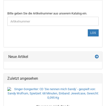
BITTE
Bitte geben Sie die Artikelnummer aus unserem Katalog ein.
GEBEN
SIE
DIE
ARTIKELNUMMER
LOS
AUS
UNSEREM
KATALOG
EIN.
Neue Artikel
Zuletzt angesehen