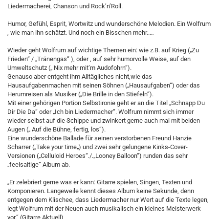
Liedermacherei, Chanson und Rock’n’Roll.
Humor, Gefühl, Esprit, Wortwitz und wunderschöne Melodien. Ein Wolfrum
, wie man ihn schätzt. Und noch ein Bisschen mehr..…
Wieder geht Wolfrum auf wichtige Themen ein: wie z.B. auf Krieg („Zu
Frieden“ / „Tränengas“ ), oder , auf sehr humorvolle Weise, auf den
Umweltschutz („ Nix mehr mit’m Audofohrn“).
Genauso aber entgeht ihm Alltägliches nicht,wie das
Hausaufgabenmachen mit seinen Söhnen („Hausaufgaben“) oder das
Herumreisen als Musiker („Die Brille in den Stiefeln“).
Mit einer gehörigen Portion Selbstironie geht er an die Titel „Schnapp Du
Dir Die Da“ oder „Ich bin Liedermacher“. Wolfrum nimmt sich immer
wieder selbst auf die Schippe und zwinkert gerne auch mal mit beiden
Augen („ Auf die Bühne, fertig, los“).
Eine wunderschöne Ballade für seinen verstorbenen Freund Hanzie
Scharrer („Take your time„) und zwei sehr gelungene Kinks-Cover-
Versionen („Celluloid Heroes“./.„Looney Balloon“) runden das sehr
„feelsaitige“ Album ab.
„Er zelebriert gerne was er kann: Gitarre spielen, Singen, Texten und
Komponieren. Langeweile kennt dieses Album keine Sekunde, denn
entgegen dem Klischee, dass Liedermacher nur Wert auf die Texte legen,
legt Wolfrum mit der Neuen auch musikalisch ein kleines Meisterwerk
vor.“ (Gitarre Aktuell)