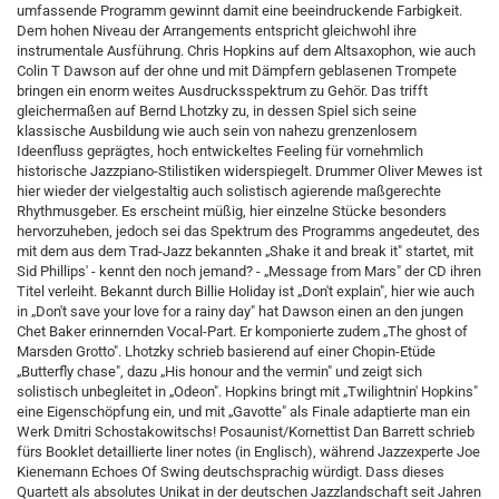
umfassende Programm gewinnt damit eine beeindruckende Farbigkeit.
Dem hohen Niveau der Arrangements entspricht gleichwohl ihre
instrumentale Ausführung. Chris Hopkins auf dem Altsaxophon, wie auch
Colin T Dawson auf der ohne und mit Dämpfern geblasenen Trompete
bringen ein enorm weites Ausdrucksspektrum zu Gehör. Das trifft
gleichermaßen auf Bernd Lhotzky zu, in dessen Spiel sich seine
klassische Ausbildung wie auch sein von nahezu grenzenlosem
Ideenfluss geprägtes, hoch entwickeltes Feeling für vornehmlich
historische Jazzpiano-Stilistiken widerspiegelt. Drummer Oliver Mewes ist
hier wieder der vielgestaltig auch solistisch agierende maßgerechte
Rhythmusgeber. Es erscheint müßig, hier einzelne Stücke besonders
hervorzuheben, jedoch sei das Spektrum des Programms angedeutet, des
mit dem aus dem Trad-Jazz bekannten „Shake it and break it" startet, mit
Sid Phillips' - kennt den noch jemand? - „Message from Mars" der CD ihren
Titel verleiht. Bekannt durch Billie Holiday ist „Don't explain", hier wie auch
in „Don't save your love for a rainy day" hat Dawson einen an den jungen
Chet Baker erinnernden Vocal-Part. Er komponierte zudem „The ghost of
Marsden Grotto". Lhotzky schrieb basierend auf einer Chopin-Etüde
„Butterfly chase", dazu „His honour and the vermin" und zeigt sich
solistisch unbegleitet in „Odeon". Hopkins bringt mit „Twilightnin' Hopkins"
eine Eigenschöpfung ein, und mit „Gavotte" als Finale adaptierte man ein
Werk Dmitri Schostakowitschs! Posaunist/Kornettist Dan Barrett schrieb
fürs Booklet detaillierte liner notes (in Englisch), während Jazzexperte Joe
Kienemann Echoes Of Swing deutschsprachig würdigt. Dass dieses
Quartett als absolutes Unikat in der deutschen Jazzlandschaft seit Jahren