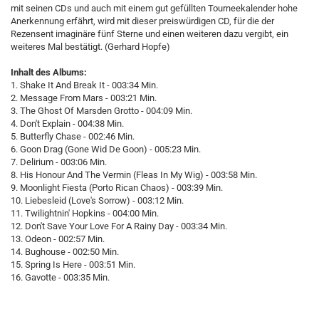
mit seinen CDs und auch mit einem gut gefüllten Tourneekalender hohe
Anerkennung erfährt, wird mit dieser preiswürdigen CD, für die der
Rezensent imaginäre fünf Sterne und einen weiteren dazu vergibt, ein
weiteres Mal bestätigt. (Gerhard Hopfe)
Inhalt des Albums:
1. Shake It And Break It - 003:34 Min.
2. Message From Mars - 003:21 Min.
3. The Ghost Of Marsden Grotto - 004:09 Min.
4. Don't Explain - 004:38 Min.
5. Butterfly Chase - 002:46 Min.
6. Goon Drag (Gone Wid De Goon) - 005:23 Min.
7. Delirium - 003:06 Min.
8. His Honour And The Vermin (Fleas In My Wig) - 003:58 Min.
9. Moonlight Fiesta (Porto Rican Chaos) - 003:39 Min.
10. Liebesleid (Love's Sorrow) - 003:12 Min.
11. Twilightnin' Hopkins - 004:00 Min.
12. Don't Save Your Love For A Rainy Day - 003:34 Min.
13. Odeon - 002:57 Min.
14. Bughouse - 002:50 Min.
15. Spring Is Here - 003:51 Min.
16. Gavotte - 003:35 Min.