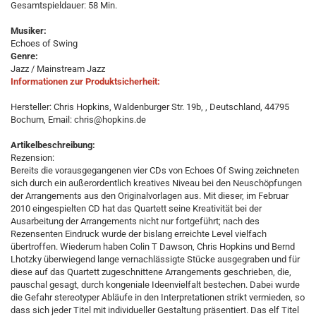
Gesamtspieldauer: 58 Min.
Musiker:
Echoes of Swing
Genre:
Jazz / Mainstream Jazz
Informationen zur Produktsicherheit:
Hersteller: Chris Hopkins, Waldenburger Str. 19b, , Deutschland, 44795
Bochum, Email: chris@hopkins.de
Artikelbeschreibung:
Rezension:
Bereits die vorausgegangenen vier CDs von Echoes Of Swing zeichneten
sich durch ein außerordentlich kreatives Niveau bei den Neuschöpfungen
der Arrangements aus den Originalvorlagen aus. Mit dieser, im Februar
2010 eingespielten CD hat das Quartett seine Kreativität bei der
Ausarbeitung der Arrangements nicht nur fortgeführt; nach des
Rezensenten Eindruck wurde der bislang erreichte Level vielfach
übertroffen. Wiederum haben Colin T Dawson, Chris Hopkins und Bernd
Lhotzky überwiegend lange vernachlässigte Stücke ausgegraben und für
diese auf das Quartett zugeschnittene Arrangements geschrieben, die,
pauschal gesagt, durch kongeniale Ideenvielfalt bestechen. Dabei wurde
die Gefahr stereotyper Abläufe in den Interpretationen strikt vermieden, so
dass sich jeder Titel mit individueller Gestaltung präsentiert. Das elf Titel