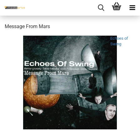
Mes­sa­ge From Mars
Echoes of
Swing