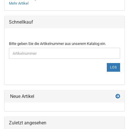
Mehr Artikel
Schnellkauf
BITTE
Bitte geben Sie die Artikelnummer aus unserem Katalog ein.
GEBEN
SIE
DIE
ARTIKELNUMMER
LOS
AUS
UNSEREM
KATALOG
EIN.
Neue Artikel
Zuletzt angesehen