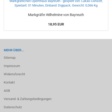
Mark­grä­fin Wil­hel­mi­ne von Bay­reuth
18,95 EUR
MEHR ÜBER...
Sitemap
Impressum
Widerrufsrecht
Kontakt
AGB
Versand- & Zahlungsbedingungen
Datenschutz