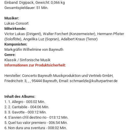
Einband: Digipack, Gewicht: 0,066 kg
Gesamtspieldauer: 51 Min.
Musiker:
Lukas-Consort
Mitwirkende:
Victor Lukas (Dirigent), Walter Forchert (Konzermeister), Hermann Pfister
(Soloflöte), Angelika Luz (Sopran), Adalbert Kraus (Tenor)
Komponisten:
Markgräfin Wilhelmine von Bayreuth
Genre:
Klassik / Sinfonische Musik
Informationen zur Produktsicherheit:
Hersteller: Concerto Bayreuth Musikproduktion und Vertrieb GmbH,
Friedrichstr. 3, , , 95444 Bayreuth, Email: schmaelzle@kulturpartner.de
Inhalt des Albums:
1. 1. Allegro - 005:02 Min.
2. 2. Cantabile - 004:06 Min.
3. 3. Gavotte - 003:12 Min.
4. S'avvien ch'il destino rio - 013:12 Min.
5. Quel tuo valor premiero - 006:54 Min.
6. Non dura una sventura - 008:02 Min.