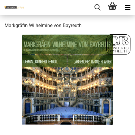
Mark­grä­fin Wil­hel­mi­ne von Bay­reuth