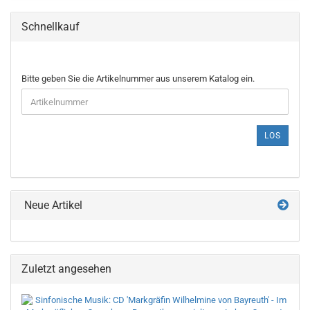
Schnellkauf
BITTE
Bitte geben Sie die Artikelnummer aus unserem Katalog ein.
GEBEN
SIE
DIE
ARTIKELNUMMER
LOS
AUS
UNSEREM
KATALOG
EIN.
Neue Artikel
Zuletzt angesehen