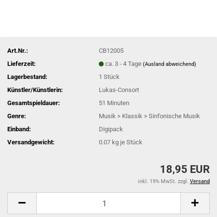
Art.Nr.:
CB12005
Lieferzeit:
ca. 3 - 4 Tage
(Ausland abweichend)
Lagerbestand:
1
Stück
Künstler/Künstlerin:
Lukas-Consort
Gesamtspieldauer:
51 Minuten
Genre:
Musik > Klassik > Sinfonische Musik
Einband:
Digipack
Versandgewicht:
0.07
kg je Stück
18,95 EUR
inkl. 19% MwSt. zzgl.
Versand