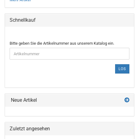
Schnellkauf
BITTE
Bitte geben Sie die Artikelnummer aus unserem Katalog ein.
GEBEN
SIE
DIE
ARTIKELNUMMER
LOS
AUS
UNSEREM
KATALOG
EIN.
Neue Artikel
Zuletzt angesehen