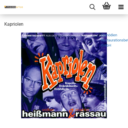
Ka­prio­len
Cömödien
Restaurationsbet
GmbH