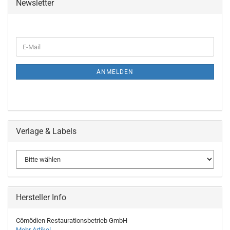
Newsletter
WEITER
E-
ZUR
Mail
NEWSLETTER-
ANMELDUNG
ANMELDEN
Verlage & Labels
Hersteller Info
Cömödien Restaurationsbetrieb GmbH
Mehr Artikel