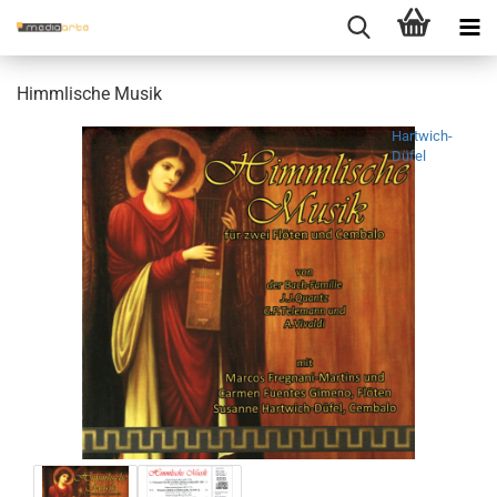
Himm­li­sche Musik
Hartwich-
Düfel