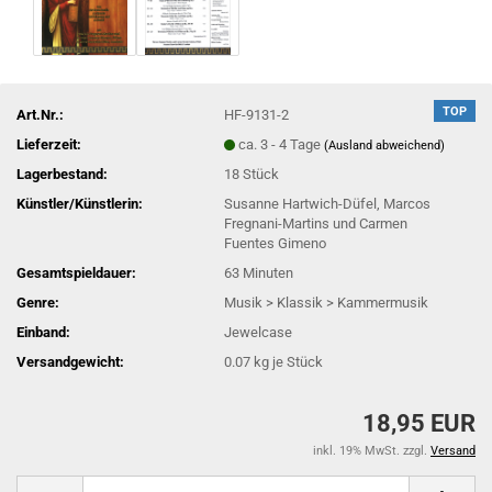
TOP
Art.Nr.:
HF-9131-2
Lieferzeit:
ca. 3 - 4 Tage
(Ausland abweichend)
Lagerbestand:
18
Stück
Künstler/Künstlerin:
Susanne Hartwich-Düfel, Marcos
Fregnani-Martins und Carmen
Fuentes Gimeno
Gesamtspieldauer:
63 Minuten
Genre:
Musik > Klassik > Kammermusik
Einband:
Jewelcase
Versandgewicht:
0.07
kg je Stück
18,95 EUR
inkl. 19% MwSt. zzgl.
Versand