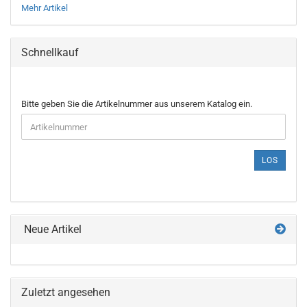
Mehr Artikel
Schnellkauf
BITTE
Bitte geben Sie die Artikelnummer aus unserem Katalog ein.
GEBEN
SIE
DIE
ARTIKELNUMMER
LOS
AUS
UNSEREM
KATALOG
EIN.
Neue Artikel
Zuletzt angesehen