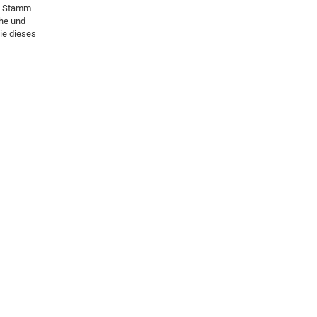
en Stamm
che und
ie dieses