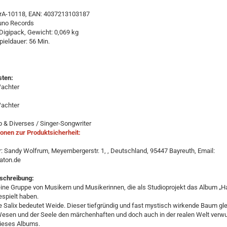
ntrA-10118, EAN: 4037213103187
runo Records
Digipack, Gewicht: 0,069 kg
ieldauer: 56 Min.
ten:
achter
achter
 & Diverses / Singer-Songwriter
onen zur Produktsicherheit:
r: Sandy Wolfrum, Meyernbergerstr. 1, , Deutschland, 95447 Bayreuth, Email:
aton.de
eschreibung:
 eine Gruppe von Musikern und Musikerinnen, die als Studioprojekt das Album „
espielt haben.
Salix bedeutet Weide. Dieser tiefgründig und fast mystisch wirkende Baum glei
esen und der Seele den märchenhaften und doch auch in der realen Welt verwu
dieses Albums.