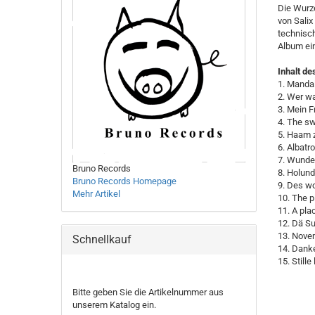
Die Wurze
von Salix
technisch
Album ein
Inhalt de
1. Mandal
2. Wer wa
3. Mein F
4. The sw
5. Haam z
6. Albatr
7. Wunder
Bruno Records
8. Holund
Bruno Records Homepage
9. Des wo
Mehr Artikel
10. The p
11. A plac
12. Dä Su
13. Nove
Schnellkauf
14. Danke
15. Stille
BITTE
Bitte geben Sie die Artikelnummer aus
GEBEN
unserem Katalog ein.