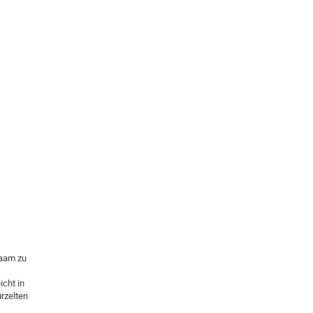
Haam zu
cht in
rzelten