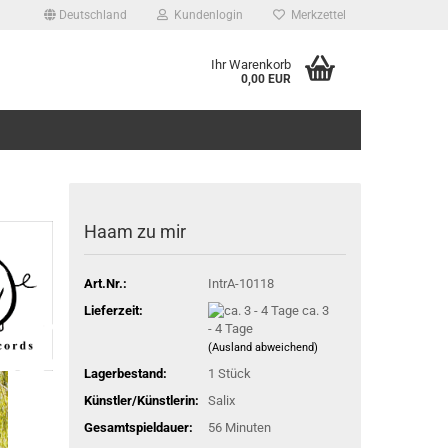
Deutschland
Kundenlogin
Merkzettel
Ihr Warenkorb
0,00 EUR
Haam zu mir
Art.Nr.:
IntrA-10118
Lieferzeit:
ca. 3
- 4 Tage
(Ausland abweichend)
Lagerbestand:
1
Stück
Künstler/Künstlerin:
Salix
Gesamtspieldauer:
56 Minuten