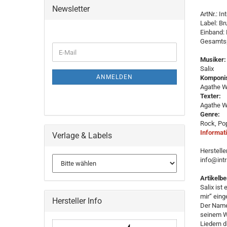
Newsletter
ArtNr.: I
Label: B
Einband: 
Gesamtsp
WEITER
E-
ZUR
Musiker:
Mail
NEWSLETTER-
Salix
ANMELDUNG
ANMELDEN
Komponis
Agathe W
Texter:
Agathe W
Genre:
Rock, Pop
Informati
Verlage & Labels
Herstelle
info@intr
Artikelb
Salix ist
mir“ eing
Hersteller Info
Der Name 
seinem W
Liedern 