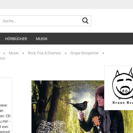
Suche...
HÖRBÜCHER
MUSIK
»
»
»
»
Musik
Rock, Pop & Diverses
Singer-Songwriter
mir