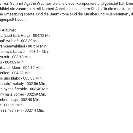
l von Salix ist Agathe Wachter, die alle Lieder komponiere und getextet hat. D
 bildet sie zusammen mit Norbert Appel , der in seinem Studio für die musikalis
e Umsetzung sorgte. Und die Baumkrone sind die Musiker und Musikerinnen , d
gespielt haben.
s Albums:
a (Lied für's Herz) - 004:12 Min.
aß wuhie? - 003:39 Min.
rankenwaldlied - 007:14 Min.
allow's farewell - 003:14 Min.
u mir - 003:10 Min.
os - 004:09 Min.
bares Meer - 004:16 Min.
erlied - 004:23 Min.
s uns bläbd - 003:03 Min.
lanets' melody - 002:56 Min.
e by the fireside - 003:40 Min.
mmä is vorbei - 002:59 Min.
mbersongs - 002:40 Min.
 - 003:50 Min.
 lass mich ein - 002:14 Min.