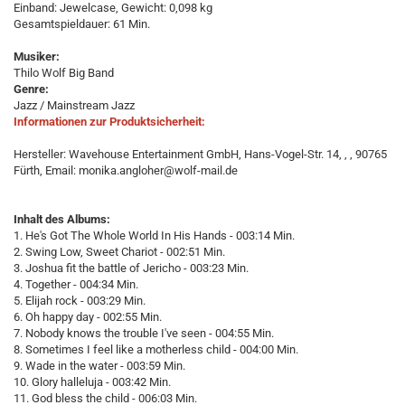
Einband: Jewelcase, Gewicht: 0,098 kg
Gesamtspieldauer: 61 Min.
Musiker:
Thilo Wolf Big Band
Genre:
Jazz / Mainstream Jazz
Informationen zur Produktsicherheit:
Hersteller: Wavehouse Entertainment GmbH, Hans-Vogel-Str. 14, , , 90765
Fürth, Email: monika.angloher@wolf-mail.de
Inhalt des Albums:
1. He's Got The Whole World In His Hands - 003:14 Min.
2. Swing Low, Sweet Chariot - 002:51 Min.
3. Joshua fit the battle of Jericho - 003:23 Min.
4. Together - 004:34 Min.
5. Elijah rock - 003:29 Min.
6. Oh happy day - 002:55 Min.
7. Nobody knows the trouble I've seen - 004:55 Min.
8. Sometimes I feel like a motherless child - 004:00 Min.
9. Wade in the water - 003:59 Min.
10. Glory halleluja - 003:42 Min.
11. God bless the child - 006:03 Min.