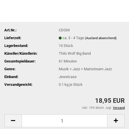
Art.Nr.:
CD054
Lieferzeit:
ca. 3 - 4 Tage
(Ausland abweichend)
Lagerbestand:
10
Stück
Künstler/Künstlerin:
Thilo Wolf Big Band
Gesamtspieldauer:
61 Minuten
Genre:
Musik > Jazz > Mainstream Jazz
Einband:
Jewelcase
Versandgewicht:
0.1
kg je Stück
18,95 EUR
inkl. 19% MwSt. zzgl.
Versand