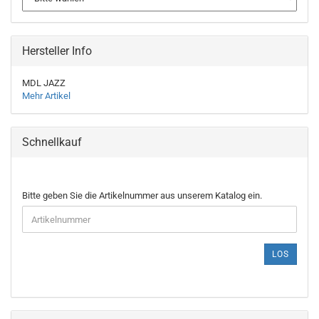
Hersteller Info
MDL JAZZ
Mehr Artikel
Schnellkauf
BITTE
Bitte geben Sie die Artikelnummer aus unserem Katalog ein.
GEBEN
SIE
DIE
ARTIKELNUMMER
LOS
AUS
UNSEREM
KATALOG
EIN.