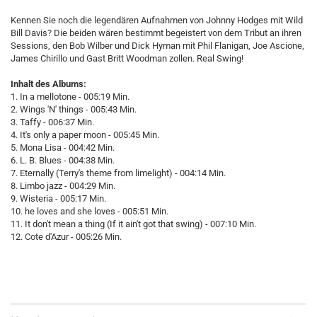
Kennen Sie noch die legendären Aufnahmen von Johnny Hodges mit Wild
Bill Davis? Die beiden wären bestimmt begeistert von dem Tribut an ihren
Sessions, den Bob Wilber und Dick Hyman mit Phil Flanigan, Joe Ascione,
James Chirillo und Gast Britt Woodman zollen. Real Swing!
Inhalt des Albums:
1. In a mellotone - 005:19 Min.
2. Wings 'N' things - 005:43 Min.
3. Taffy - 006:37 Min.
4. It's only a paper moon - 005:45 Min.
5. Mona Lisa - 004:42 Min.
6. L. B. Blues - 004:38 Min.
7. Eternally (Terry's theme from limelight) - 004:14 Min.
8. Limbo jazz - 004:29 Min.
9. Wisteria - 005:17 Min.
10. he loves and she loves - 005:51 Min.
11. It don't mean a thing (If it ain't got that swing) - 007:10 Min.
12. Cote d'Azur - 005:26 Min.