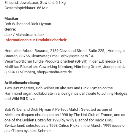
Einband: Jewelcase, Gewicht: 0,1 kg
Gesamtspieldauer: 66 Min.
Musiker:
Bob Wilber and Dick Hyman
Genre:
Jazz / Mainstream Jazz
Informationen zur Produktsicherheit:
Hersteller: Arbors Records, 2189 Cleveland Street, Suite 225, , Vereinigte
Staaten, 33765 Clearwater, Email: arb2@gate.net& " &
Verantwortlicher für die Produktsicherheit (GPSR) in der EU: media-art,
Matthias Böckel c/o Coworking Nürnberg Nürnberg GmbH, Josephsplatz
8, 90403 Nürnberg, shop@media-arte.de
Artikelbeschreibung:
Two jazz masters, Bob Wilber on alto sax and Dick Hyman on the
Hammond organ, collaborate in a loving musical tribute to Johnny Hodges
and Wild Bill Davis.
Bob Wilber and Dick Hyman A Perfect Match: Selected as one of
Meilleurs disques chroniques on 1998 by The Hot Club of France, and as
one of the Golden Dozen for 1998 by Willy Bischof for Radio DRS,
Switzerland; selected as a 1998 Critics Picks in the March, 1999 issue of
JazzTimes by Jack Sohmer.