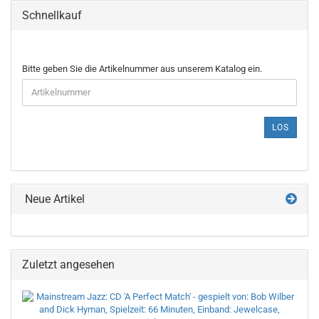
Schnellkauf
BITTE
Bitte geben Sie die Artikelnummer aus unserem Katalog ein.
GEBEN
SIE
DIE
ARTIKELNUMMER
LOS
AUS
UNSEREM
KATALOG
EIN.
Neue Artikel
Zuletzt angesehen